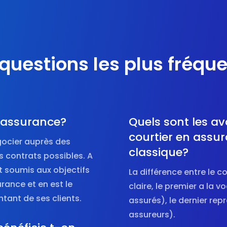
questions les plus fréqu
n assurance?
Quels sont les av
courtier en assu
gocier auprès des
classique?
 contrats possibles. A
st soumis aux objectifs
La différence entre le c
ance et en est le
claire, le premier a la v
ntant de ses clients.
assurés), le dernier rep
assureurs).