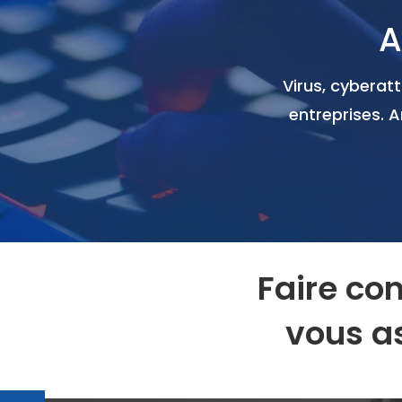
A
Virus, cybera
entreprises. A
Faire co
vous as