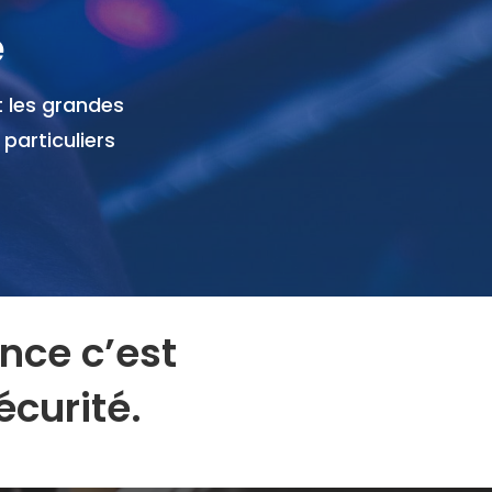
é
 les grandes
particuliers
nce c’est
écurité.