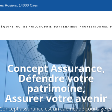
Nous vous accueillons dans nos nouveaux locaux au 72 rue des 
’ÉQUIPE
NOTRE PHILOSOPHIE
PARTENAIRES
PROFESSIONNEL
Concept Assurance,
Défendre votre
patrimoine,
Assurer votre avenir
Concept assurance est un cabinet de courtage e