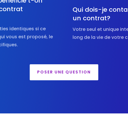
bénéficie t-on
contrat
Qui dois-je contac
un contrat?
ies identiques si ce
Votre seul et unique int
qui vous est proposé, le
long de la vie de votre 
ifiques.
POSER UNE QUESTION